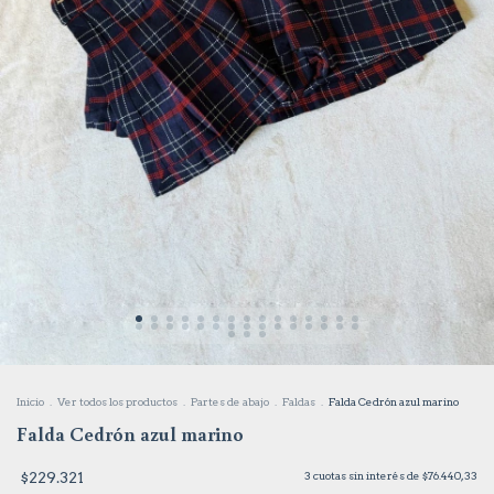
Inicio
.
Ver todos los productos
.
Partes de abajo
.
Faldas
.
Falda Cedrón azul marino
Falda Cedrón azul marino
$229.321
3
cuotas sin interés de
$76.440,33