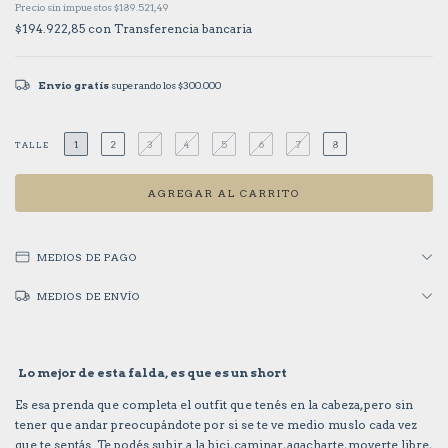
Precio sin impuestos
$189.521,49
$194.922,85
con
Transferencia bancaria
Envío gratis
superando los
$300.000
1
2
3
4
5
6
7
8
TALLE
MEDIOS DE PAGO
MEDIOS DE ENVÍO
Lo mejor de esta falda, es que es un short
Es esa prenda que completa el outfit que tenés en la cabeza, pero sin
tener que andar preocupándote por si se te ve medio muslo cada vez
que te sentás. Te podés subir a la bici, caminar, agacharte, moverte libre,