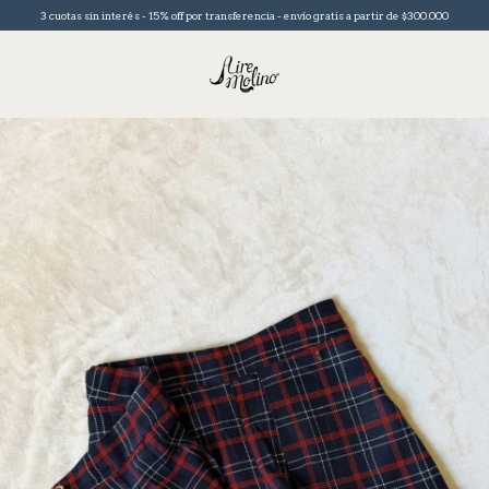
3 cuotas sin interés - 15% off por transferencia - envío gratis a partir de $300.000