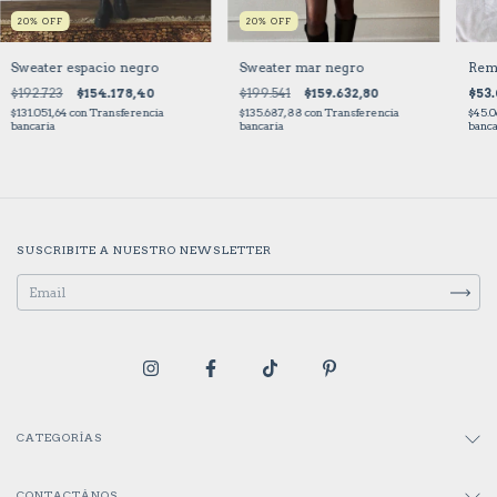
20
%
OFF
20
%
OFF
Sweater espacio negro
Rem
Sweater mar negro
$192.723
$154.178,40
$53.
$199.541
$159.632,80
$131.051,64
con
Transferencia
$45.0
$135.687,88
con
Transferencia
bancaria
banca
bancaria
SUSCRIBITE A NUESTRO NEWSLETTER
CATEGORÍAS
CONTACTÁNOS