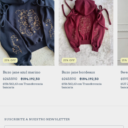
25
%
OFF
25
%
OFF
25
Buzo jane azul marino
Buzo jane bordeaux
Swe
$245.590
$184.192,50
$245.590
$184.192,50
$199
$156.563,63
con
Transferencia
$156.563,63
con
Transferencia
$127.
bancaria
bancaria
banca
SUSCRIBITE A NUESTRO NEWSLETTER