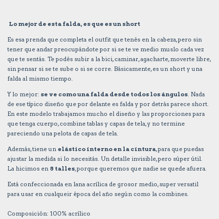
Lo mejor de esta falda, es que es un short
Es esa prenda que completa el outfit que tenés en la cabeza, pero sin
tener que andar preocupándote por si se te ve medio muslo cada vez
que te sentás. Te podés subir a la bici, caminar, agacharte, moverte libre,
sin pensar si se te sube o si se corre. Básicamente, es un short y una
falda al mismo tiempo.
Y lo mejor:
se ve como una falda desde todos los ángulos
. Nada
de ese típico diseño que por delante es falda y por detrás parece short.
En este modelo trabajamos mucho el diseño y las proporciones para
que tenga cuerpo, combine tablas y capas de tela, y no termine
pareciendo una pelota de capas de tela.
Además, tiene un
elástico interno en la cintura
, para que puedas
ajustar la medida si lo necesitás. Un detalle invisible, pero súper útil.
La hicimos en
8 talles
, porque queremos que nadie se quede afuera.
Está confeccionada en lana acrílica de grosor medio, super versatil
para usar en cualqueir época del año según como la combines.
Composición: 100% acrílico