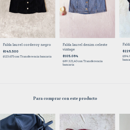
Fald
Falda laurel denim celeste
Falda laurel corderoy negro
vintage
$229
$145.500
$105.084
$194
$123.675
con
Transferencia bancaria
banca
$89.321,40
con
Transferencia
bancaria
Para comprar con este producto