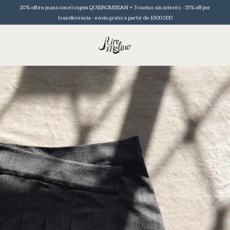
20% off en jeans con el cupón QUIEROMIJEAN + 3 cuotas sin interés - 15% off por
transferencia - envío gratis a partir de $300.000