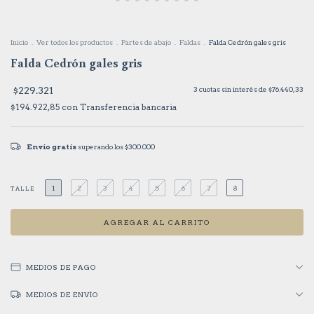
Inicio
.
Ver todos los productos
.
Partes de abajo
.
Faldas
.
Falda Cedrón gales gris
Falda Cedrón gales gris
$229.321
3
cuotas sin interés de
$76.440,33
$194.922,85
con
Transferencia bancaria
Envío gratis
superando los
$300.000
1
2
3
4
5
6
7
8
TALLE
MEDIOS DE PAGO
MEDIOS DE ENVÍO