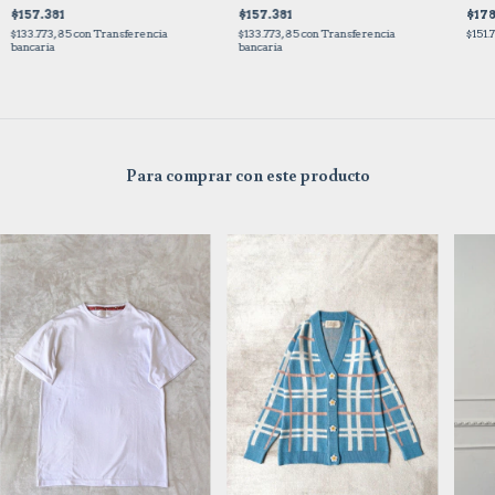
$157.381
$157.381
$178
$133.773,85
con
Transferencia
$133.773,85
con
Transferencia
$151.
bancaria
bancaria
Para comprar con este producto