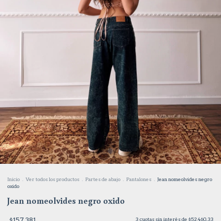
Inicio
.
Ver todos los productos
.
Partes de abajo
.
Pantalones
.
Jean nomeolvides negro
oxido
Jean nomeolvides negro oxido
$157.381
3
cuotas sin interés de
$52.460,33