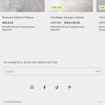
20
%
OFF
20
Remera malvon blanca
Cardigan margui celeste
Card
$53.023
$199.541
$159.632,80
$199
$45.069,55
con
Transferencia
$135.687,88
con
Transferencia
$135
bancaria
bancaria
banca
SUSCRIBITE A NUESTRO NEWSLETTER
CATEGORÍAS