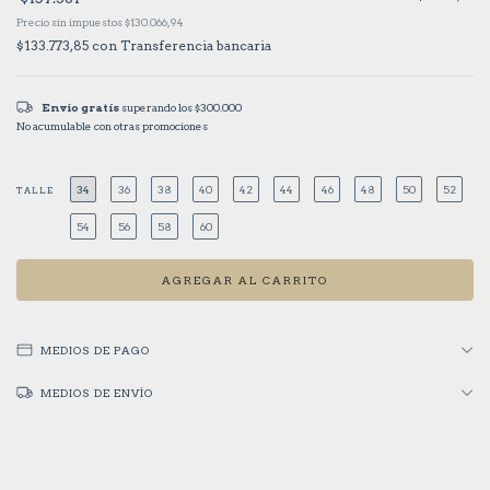
Precio sin impuestos
$130.066,94
$133.773,85
con
Transferencia bancaria
Envío gratis
superando los
$300.000
No acumulable con otras promociones
34
36
38
40
42
44
46
48
50
52
TALLE
54
56
58
60
MEDIOS DE PAGO
MEDIOS DE ENVÍO