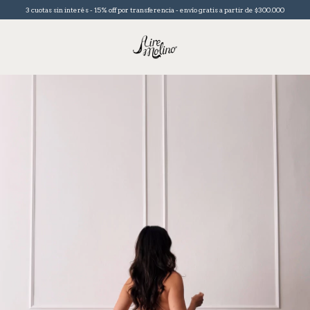
3 cuotas sin interés - 15% off por transferencia - envío gratis a partir de $300.000