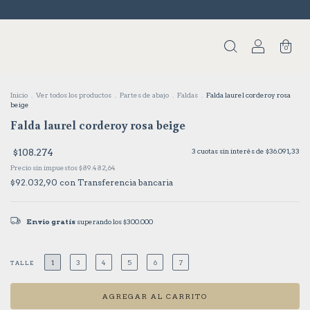
0
Inicio
.
Ver todos los productos
.
Partes de abajo
.
Faldas
.
Falda laurel corderoy rosa
beige
Falda laurel corderoy rosa beige
$108.274
3
cuotas sin interés de
$36.091,33
Precio sin impuestos
$89.482,64
$92.032,90
con
Transferencia bancaria
Envío gratis
superando los
$300.000
1
3
4
5
6
7
TALLE