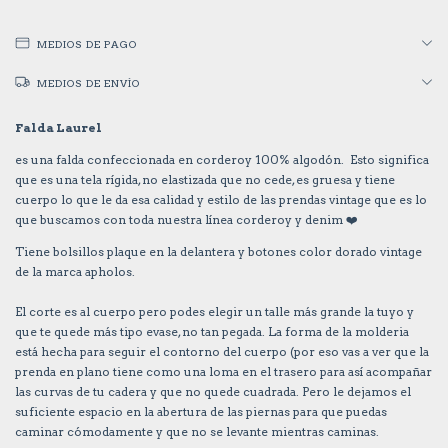
MEDIOS DE PAGO
MEDIOS DE ENVÍO
Falda Laurel
es una falda confeccionada en corderoy 100% algodón. Esto significa
que es una tela rígida, no elastizada que no cede, es gruesa y tiene
cuerpo lo que le da esa calidad y estilo de las prendas vintage que es lo
que buscamos con toda nuestra línea corderoy y denim ❤️
Tiene bolsillos plaque en la delantera y botones color dorado vintage
de la marca apholos.
El corte es al cuerpo pero podes elegir un talle más grande la tuyo y
que te quede más tipo evase, no tan pegada. La forma de la molderia
está hecha para seguir el contorno del cuerpo (por eso vas a ver que la
prenda en plano tiene como una loma en el trasero para así acompañar
las curvas de tu cadera y que no quede cuadrada. Pero le dejamos el
suficiente espacio en la abertura de las piernas para que puedas
caminar cómodamente y que no se levante mientras caminas.