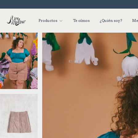
Productos
Te oímos
¿Quién soy?
Me