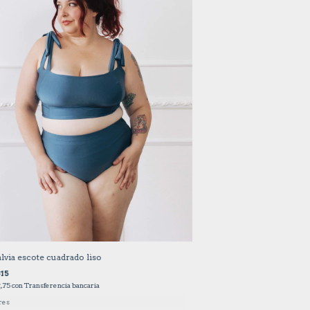
lvia escote cuadrado liso
815
2,75
con
Transferencia bancaria
res