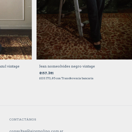
Jean nomeolvides negro vintage
zul vintage
$157.381
$133.773,85
con
Transferencia bancaria
CONTACTÁNOS
consultas@airemolino.com.ar