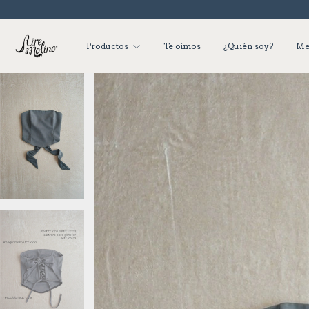
Productos
Te oímos
¿Quién soy?
Me