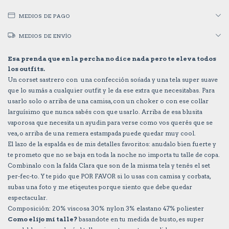
MEDIOS DE PAGO
MEDIOS DE ENVÍO
Esa prenda que en la percha no dice nada pero te eleva todos
los outfits.
Un corset sastrero con una confección sońada y una tela super suave
que lo sumás a cualquier outfit y le da ese extra que necesitabas. Para
usarlo solo o arriba de una camisa, con un choker o con ese collar
larguísimo que nunca sabés con que usarlo. Arriba de esa blusita
vaporosa que necesita un ayudin para verse como vos querés que se
vea, o arriba de una remera estampada puede quedar muy cool.
El lazo de la espalda es de mis detalles favoritos: anudalo bien fuerte y
te prometo que no se baja en toda la noche no importa tu talle de copa.
Combinalo con la falda Clara que son de la misma tela y tenés el set
per-fec-to. Y te pido que POR FAVOR si lo usas con camisa y corbata,
subas una foto y me etiqeutes porque siento que debe quedar
espectacular.
Composición: 20% viscosa 30% nylon 3% elastano 47% poliester
Como elijo mi talle?
basandote en tu medida de busto, es super