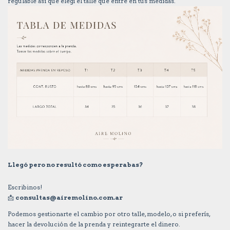
regulable asi que elegí el talle que entre en tus medidas.
Llegó pero no resultó como esperabas?
Escribinos!
📩
consultas@airemolino.com.ar
Podemos gestionarte el cambio por otro talle, modelo, o si preferís,
hacer la devolución de la prenda y reintegrarte el dinero.