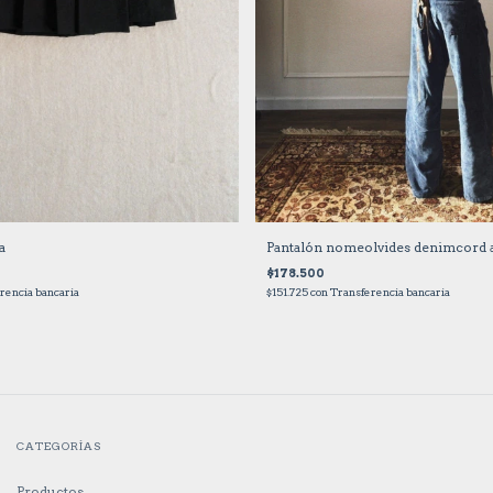
a
Pantalón nomeolvides denimcord a
$178.500
rencia bancaria
$151.725
con
Transferencia bancaria
CATEGORÍAS
Productos