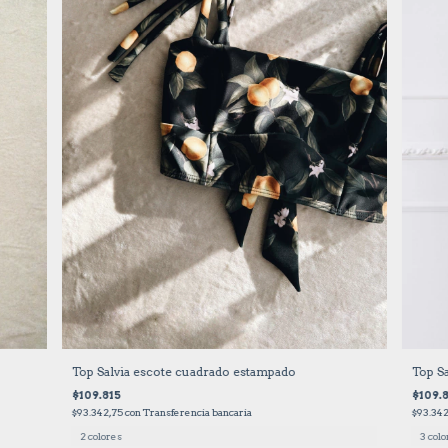
Top Salvia escote cuadrado estampado
Top Sa
$109.815
$109.
$93.342,75
con
Transferencia bancaria
$93.34
2 colores
3 colo