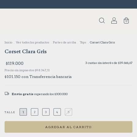
0
Inicio
.
Ver todos los productos
.
Partes de arriba
.
Tops
.
Corset Clara Gris
Corset Clara Gris
$119.000
3
cuotas sin interés de
$39.666,67
Precio sin impuestos
$98.347,11
$101.150
con
Transferencia bancaria
Envío gratis
superando los
$300.000
1
2
3
4
5
TALLE