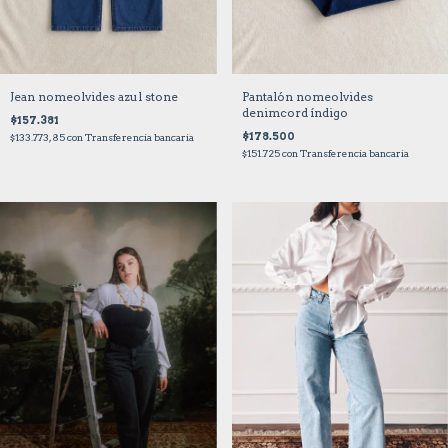
Jean nomeolvides azul stone
Pantalón nomeolvides
denimcord índigo
$157.381
$178.500
$133.773,85
con
Transferencia bancaria
$151.725
con
Transferencia bancaria