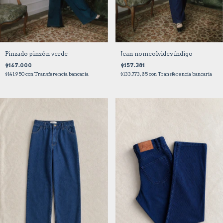
Pinzado pinzón verde
Jean nomeolvides índigo
$167.000
$157.381
$141.950
con
Transferencia bancaria
$133.773,85
con
Transferencia bancaria