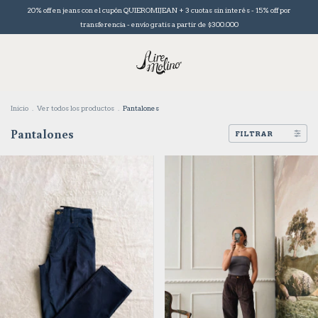
20% off en jeans con el cupón QUIEROMIJEAN + 3 cuotas sin interés - 15% off por
transferencia - envío gratis a partir de $300.000
Inicio
.
Ver todos los productos
.
Pantalones
Pantalones
FILTRAR