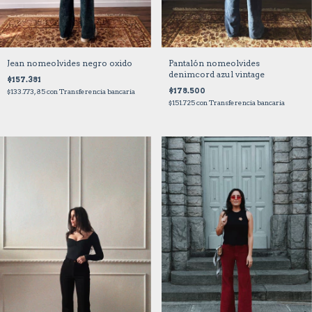
Jean nomeolvides negro oxido
Pantalón nomeolvides
denimcord azul vintage
$157.381
$178.500
$133.773,85
con
Transferencia bancaria
$151.725
con
Transferencia bancaria